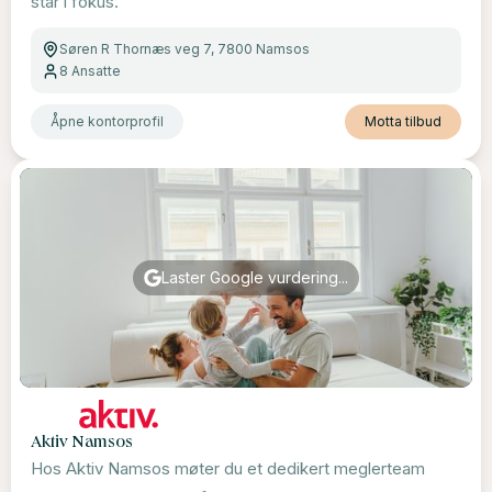
står i fokus.
Søren R Thornæs veg 7, 7800 Namsos
8
Ansatte
Åpne kontorprofil
Motta tilbud
Laster Google vurdering...
Aktiv Namsos
Hos Aktiv Namsos møter du et dedikert meglerteam