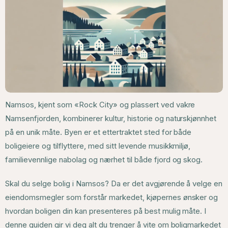
Namsos, kjent som «Rock City» og plassert ved vakre
Namsenfjorden, kombinerer kultur, historie og naturskjønnhet
på en unik måte. Byen er et ettertraktet sted for både
boligeiere og tilflyttere, med sitt levende musikkmiljø,
familievennlige nabolag og nærhet til både fjord og skog.
Skal du selge bolig i Namsos? Da er det avgjørende å velge en
eiendomsmegler som forstår markedet, kjøpernes ønsker og
hvordan boligen din kan presenteres på best mulig måte. I
denne guiden gir vi deg alt du trenger å vite om boligmarkedet