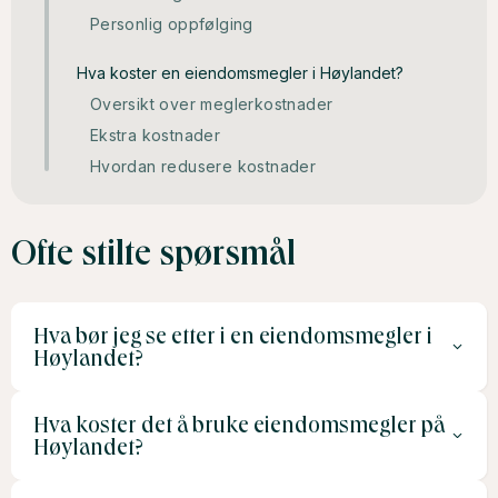
Personlig oppfølging
Hva koster en eiendomsmegler i Høylandet?
Oversikt over meglerkostnader
Ekstra kostnader
Hvordan redusere kostnader
Ofte stilte spørsmål
Hva bør jeg se etter i en eiendomsmegler i
Høylandet?
Hva koster det å bruke eiendomsmegler på
Velg en megler med erfaring i området, gode
Høylandet?
kundereferanser og et tilbud som inkluderer både
markedsføring og oppfølging. Lokalkunnskap er spesielt