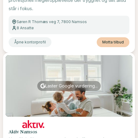
profesjonell megleropplevelse der trygghet og tillit alltid
står i fokus.
Søren R Thornæs veg 7, 7800 Namsos
8
Ansatte
Åpne kontorprofil
Motta tilbud
Laster Google vurdering...
Aktiv Namsos