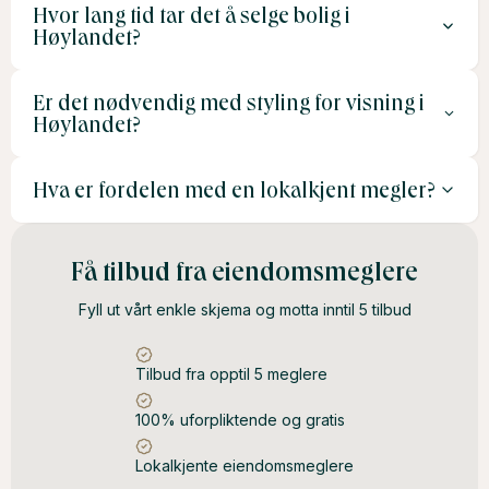
Hvor lang tid tar det å selge bolig i
Provisjon ligger vanligvis mellom 1,5 % og 3 % av
viktig i et mindre marked.
Høylandet?
salgssummen. I tillegg kommer kostnader for
markedsføring og dokumentasjon, som typisk ligger
Er det nødvendig med styling for visning i
Gjennomsnittlig salgstid kan variere, men boliger på
mellom 15 000 og 30 000 kroner.
Høylandet?
Høylandet selges ofte innen 1–3 måneder, avhengig av
markedssituasjonen og boligens attraktivitet.
Hva er fordelen med en lokalkjent megler?
Styling kan øke sjansene for et raskere salg og høyere
pris, selv i mindre lokalsamfunn. En enkel oppgradering
av interiøret kan være en god investering.
En lokalkjent megler har innsikt i hva kjøpere ser etter,
Få tilbud fra eiendomsmeglere
tilgang til et nettverk av interesserte kjøpere, og kan gi
Fyll ut vårt enkle skjema og motta inntil 5 tilbud
deg tett oppfølging gjennom hele prosessen. Dette øker
sjansene for et vellykket salg.
Tilbud fra opptil 5 meglere
100% uforpliktende og gratis
Lokalkjente eiendomsmeglere