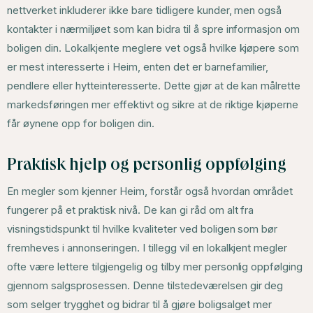
nettverket inkluderer ikke bare tidligere kunder, men også
kontakter i nærmiljøet som kan bidra til å spre informasjon om
boligen din. Lokalkjente meglere vet også hvilke kjøpere som
er mest interesserte i Heim, enten det er barnefamilier,
pendlere eller hytteinteresserte. Dette gjør at de kan målrette
markedsføringen mer effektivt og sikre at de riktige kjøperne
får øynene opp for boligen din.
Praktisk hjelp og personlig oppfølging
En megler som kjenner Heim, forstår også hvordan området
fungerer på et praktisk nivå. De kan gi råd om alt fra
visningstidspunkt til hvilke kvaliteter ved boligen som bør
fremheves i annonseringen. I tillegg vil en lokalkjent megler
ofte være lettere tilgjengelig og tilby mer personlig oppfølging
gjennom salgsprosessen. Denne tilstedeværelsen gir deg
som selger trygghet og bidrar til å gjøre boligsalget mer