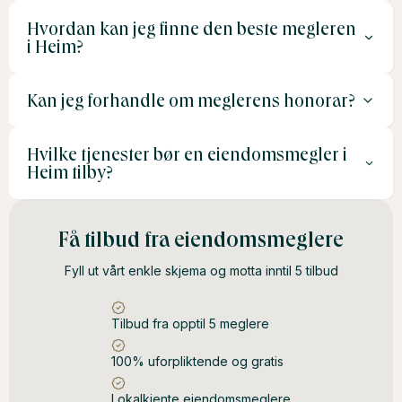
meglerens tjenester.
Hvordan kan jeg finne den beste megleren
Gjennomsnittlig salgstid i Heim er mellom 60 og 90
i Heim?
dager, men dette kan variere basert på
markedssituasjonen og boligens beliggenhet.
Kan jeg forhandle om meglerens honorar?
Sammenlign tilbud fra flere meglere, les
kundeanmeldelser og velg en megler med erfaring og
Hvilke tjenester bør en eiendomsmegler i
god lokalkunnskap. En personlig konsultasjon kan også
Ja, det er vanlig å forhandle om både
Heim tilby?
gi innsikt i meglerens tilnærming.
provisjonsmodellen og inkluderte tjenester. Dette kan gi
deg bedre betingelser og redusere kostnadene.
En god eiendomsmegler bør tilby en omfattende
Få tilbud fra eiendomsmeglere
verdivurdering, profesjonell markedsføring, effektiv
Fyll ut vårt enkle skjema og motta inntil 5 tilbud
håndtering av visninger og juridisk oppfølging gjennom
hele salgsprosessen.
Tilbud fra opptil 5 meglere
100% uforpliktende og gratis
Lokalkjente eiendomsmeglere