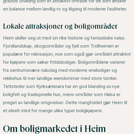
gradvis utvikling som et attraktivt område for de som ønsker
en balanse mellom landlig ro og tilgang til moderne fasiliteter.
Lokale attraksjoner og boligområder
Heim skiller seg ut med sin rike historie og fantastiske natur.
Fjordlandskap, skogsområder og fjell som Trollheimen er
populære for rekreasjon, noe som også gjør området attraktivt
for kjøpere som søker fritidsboliger. Boligområdene varierer
fra sentrumsnære nabolag med moderne eneboliger og
rekkehus til mer landlige eiendommer med store tomter.
Tettsteder som Kyrksæterøra har en god blanding av nye
boligfelt og tradisjonelle hus, mens områder som Halsa er
preget av landlige omgivelser. Dette mangfoldet gjør Heim til
et ideelt sted for mange ulike typer boligkjøpere.
Om boligmarkedet i Heim