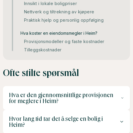
Innsikt i lokale boligpriser
Nettverk og tiltrekning av kjøpere
Praktisk hjelp og personlig oppfølging
Hva koster en eiendomsmegler i Heim?
Provisjonsmodeller og faste kostnader
Tilleggskostnader
Ofte stilte spørsmål
Hva er den gjennomsnittlige provisjonen
for meglere i Heim?
Hvor lang tid tar det å selge en bolig i
Provisjonen ligger vanligvis mellom 1 % og 3 % av
Heim?
salgssummen, men dette avhenger av boligens verdi og