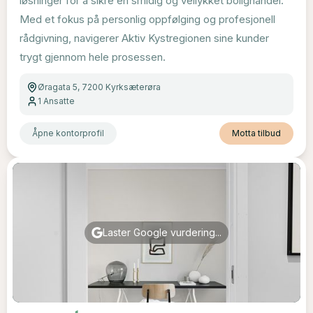
løsninger for å sikre en smidig og vellykket bolighandel.
Med et fokus på personlig oppfølging og profesjonell
rådgivning, navigerer Aktiv Kystregionen sine kunder
trygt gjennom hele prosessen.
Øragata 5, 7200 Kyrksæterøra
1
Ansatte
Åpne kontorprofil
Motta tilbud
Laster Google vurdering...