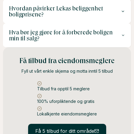
fra 20 000 til 40 000 kroner.
Hvordan påvirker Lekas beliggenhet
Lokalkjente meglere har innsikt i hva som gjør området
boligprisene?
spesielt og vet hvordan de best kan markedsføre
boligen din til relevante kjøpere.
Hva bør jeg gjøre for å forberede boligen
Lekas naturskjønne beliggenhet og status som turistmål
min til salg?
kan øke etterspørselen, spesielt for fritidsboliger og
eiendommer med utsikt eller sjølinje.
Sørg for at boligen er ren og ryddig, utfør nødvendig
Få tilbud fra eiendomsmeglere
vedlikehold, og vurder boligstyling for å gjøre den mer
Fyll ut vårt enkle skjema og motta inntil 5 tilbud
attraktiv for kjøpere.
Tilbud fra opptil 5 meglere
100% uforpliktende og gratis
Lokalkjente eiendomsmeglere
Få 5 tilbud for ditt område