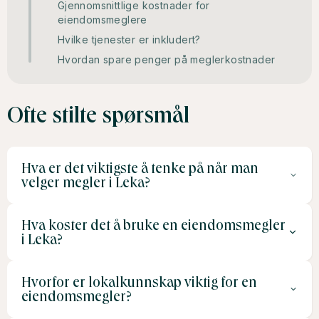
Gjennomsnittlige kostnader for
eiendomsmeglere
Hvilke tjenester er inkludert?
Hvordan spare penger på meglerkostnader
Ofte stilte spørsmål
Hva er det viktigste å tenke på når man
velger megler i Leka?
Hva koster det å bruke en eiendomsmegler
Velg en megler med lokalkunnskap, god kundeservice
i Leka?
og erfaring med lignende eiendommer. Sørg også for at
de har gode referanser fra tidligere kunder.
Hvorfor er lokalkunnskap viktig for en
Prisene varierer, men typisk provisjon ligger mellom 1,5
eiendomsmegler?
% og 2,5 % av salgssummen, i tillegg til faste honorarer