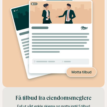
Få tilbud fra eiendomsmeglere
Fyll ut vårt enkle skjema og motta inntil 5 tilbud