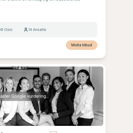
06 Oslo
14
Ansatte
Motta tilbud
Laster Google vurdering...