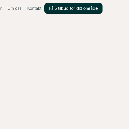
r
Om oss
Kontakt
Få 5 tilbud for ditt område