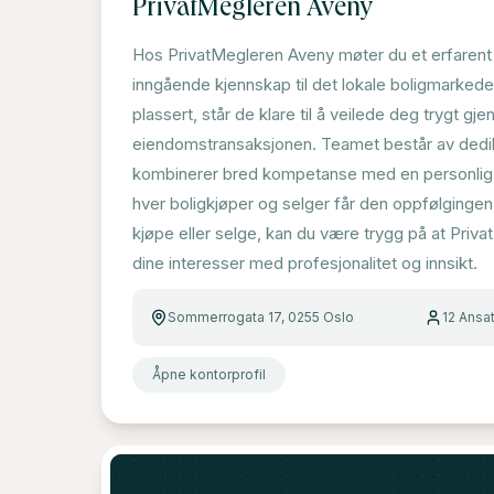
PrivatMegleren Aveny
Hos PrivatMegleren Aveny møter du et erfare
inngående kjennskap til det lokale boligmarkede
plassert, står de klare til å veilede deg trygt gj
eiendomstransaksjonen. Teamet består av dedi
kombinerer bred kompetanse med en personlig t
hver boligkjøper og selger får den oppfølgingen
kjøpe eller selge, kan du være trygg på at Priva
dine interesser med profesjonalitet og innsikt.
Sommerrogata 17, 0255 Oslo
12
Ansat
Åpne kontorprofil