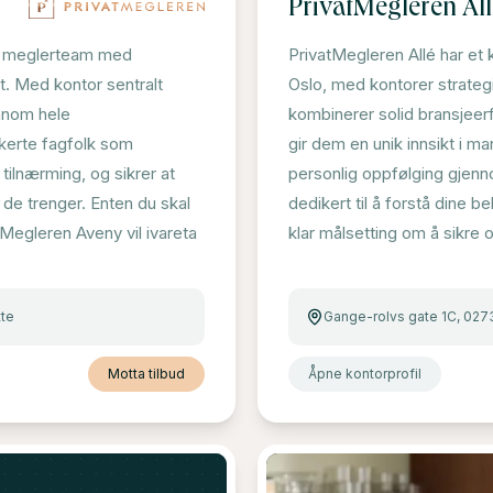
PrivatMegleren All
nt meglerteam med
PrivatMegleren Allé har et 
t. Med kontor sentralt
Oslo, med kontorer strateg
ennom hele
kombinerer solid bransjee
kerte fagfolk som
gir dem en unik innsikt i m
ilnærming, og sikrer at
personlig oppfølging gjen
 de trenger. Enten du skal
dedikert til å forstå dine
tMegleren Aveny vil ivareta
klar målsetting om å sikre 
te
Gange-rolvs gate 1C, 027
Motta tilbud
Åpne kontorprofil