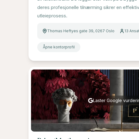
deres profesjonelle tilnærming sikrer en effekti
utleieprosess.
Thomas Heftyes gate 39, 0267 Oslo
13
Ansa
Åpne kontorprofil
Laster Google vurderin