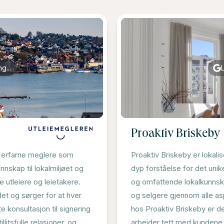
g...
Proaktiv Briskeby
v erfarne meglere som
Proaktiv Briskeby er lokali
nnskap til lokalmiljøet og
dyp forståelse for det unik
e utleiere og leietakere.
og omfattende lokalkunnska
et og sørger for at hver
og selgere gjennom alle a
 konsultasjon til signering
hos Proaktiv Briskeby er ded
litsfulle relasjoner, og
arbeider tett med kundene f