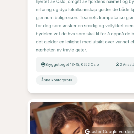
hjertet av Oslo, omgitt av fjordens nærhet og 
erfaring og dyp lokalkunnskap guider de både k
gjennom boligreisen. Teamets kompetanse gjør de
for deg som ønsker en smidig og vellykket eie
bydelen vet de hva som skal til for å oppnå de 
det gjelder en leilighet med utsikt over vannet e
nærheten av travle gater.
Bryggetorget 13-15, 0252 Oslo
2
Ansat
Åpne kontorprofil
Laster Google vurderin