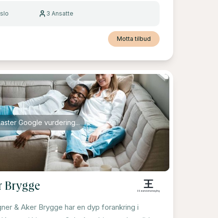
slo
3
Ansatte
Motta tilbud
Laster Google vurdering...
r Brygge
er & Aker Brygge har en dyp forankring i