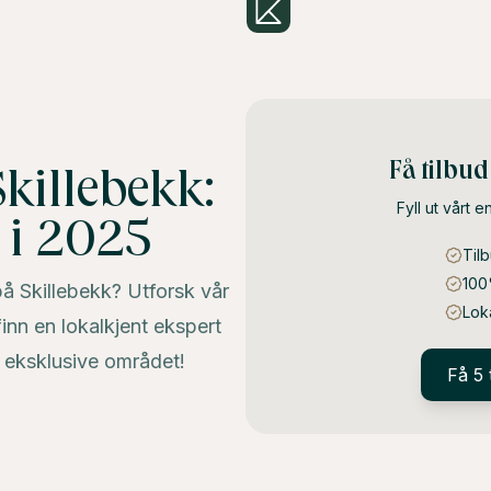
Få tilbu
killebekk:
Fyll ut vårt e
 i 2025
Til
100
å Skillebekk? Utforsk vår
Lok
inn en lokalkjent ekspert
 eksklusive området!
Få 5 