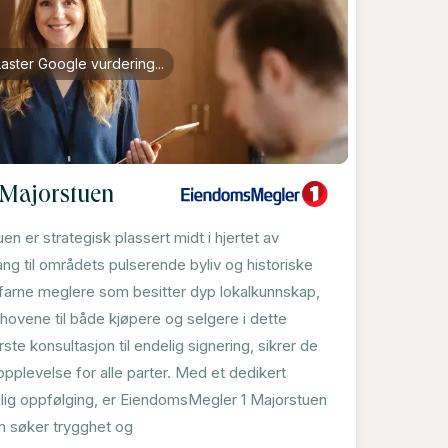
Laster Google vurdering...
 Majorstuen
 er strategisk plassert midt i hjertet av
ng til områdets pulserende byliv og historiske
farne meglere som besitter dyp lokalkunnskap,
hovene til både kjøpere og selgere i dette
rste konsultasjon til endelig signering, sikrer de
pplevelse for alle parter. Med et dedikert
nlig oppfølging, er EiendomsMegler 1 Majorstuen
om søker trygghet og