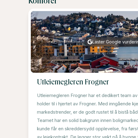
Kontorer
Laster Google vurderin
Utleiemegleren Frogner
Utleiemegleren Frogner har et dedikert team a
holder til i hjertet av Frogner. Med inngående kje
markedstrender, er de godt rustet til å bistå båd
Teamet har en solid bakgrunn innen boligmarked
kunde får en skreddersydd opplevelse, fra første
av leiekontrakt. De legger stor vekt på å bygge til