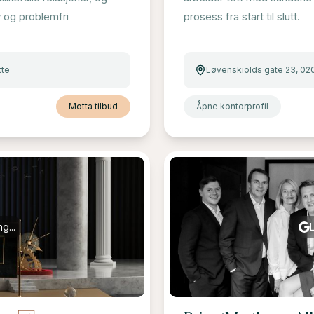
v og problemfri
prosess fra start til slutt.
tte
Løvenskiolds gate 23, 02
Motta tilbud
Åpne kontorprofil
g...