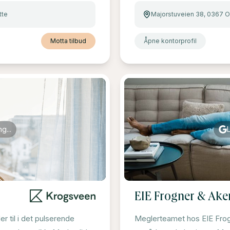
tte
Majorstuveien 38, 0367 O
Motta tilbud
Åpne kontorprofil
g...
EIE Frogner & Ake
 til i det pulserende
Meglerteamet hos EIE Frogn