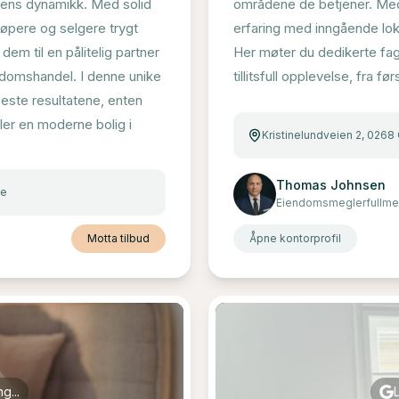
byens dynamikk. Med solid
områdene de betjener. Med 
jøpere og selgere trygt
erfaring med inngående lok
m til en pålitelig partner
Her møter du dedikerte fag
ndomshandel. I denne unike
tillitsfull opplevelse, fra fø
beste resultatene, enten
ller en moderne bolig i
Kristinelundveien 2, 0268
Thomas Johnsen
te
Eiendomsmeglerfullme
Motta tilbud
Åpne kontorprofil
g...