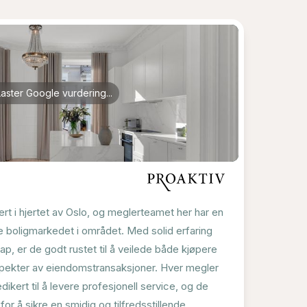
Laster Google vurdering...
sert i hjertet av Oslo, og meglerteamet her har en
e boligmarkedet i området. Med solid erfaring
p, er de godt rustet til å veilede både kjøpere
spekter av eiendomstransaksjoner. Hver megler
ikert til å levere profesjonell service, og de
or å sikre en smidig og tilfredsstillende