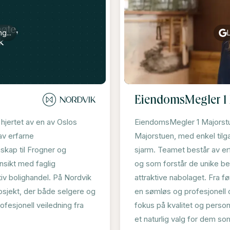
g...
EiendomsMegler 1
hjertet av en av Oslos
EiendomsMegler 1 Majorstuen
av erfarne
Majorstuen, med enkel tilga
kap til Frogner og
sjarm. Teamet består av er
nsikt med faglig
og som forstår de unike be
iv bolighandel. På Nordvik
attraktive nabolaget. Fra fø
osjekt, der både selgere og
en sømløs og profesjonell o
fesjonell veiledning fra
fokus på kvalitet og perso
et naturlig valg for dem s