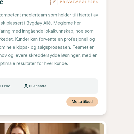
é
kompetent meglerteam som holder til i hjertet av
isk plassert i Bygdøy Allé. Meglerne her
rfaring med inngående lokalkunnskap, noe som
arkedet. Kunder kan forvente en profesjonell og
nom hele kjøps- og salgsprosessen. Teamet er
 behov og levere skreddersydde løsninger, med en
optimale resultater for hver kunde.
3 Oslo
13
Ansatte
Motta tilbud