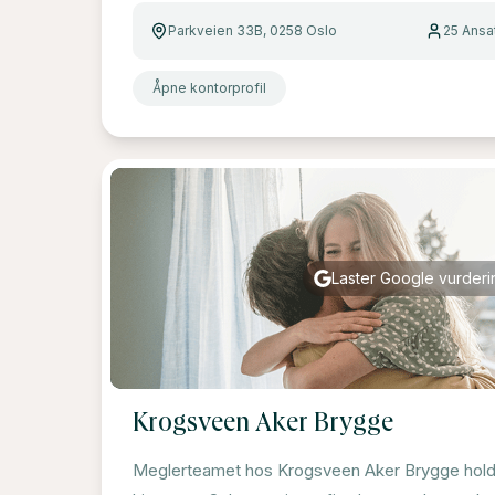
Parkveien 33B, 0258 Oslo
25
Ansa
Åpne kontorprofil
Laster Google vurderin
Krogsveen Aker Brygge
Meglerteamet hos Krogsveen Aker Brygge holder