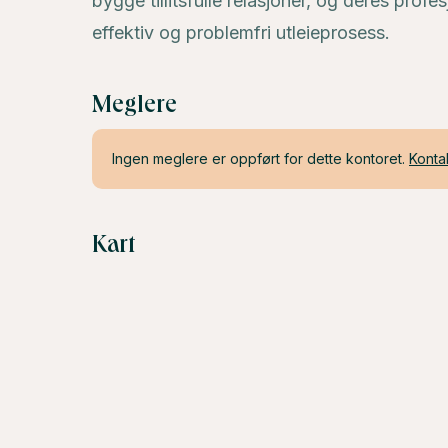
bygge tillitsfulle relasjoner, og deres profe
effektiv og problemfri utleieprosess.
Meglere
Ingen meglere er oppført for dette kontoret.
Konta
Kart