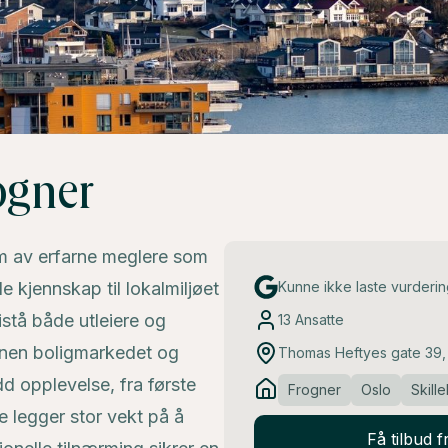
ogner
am av erfarne meglere som
e kjennskap til lokalmiljøet
Kunne ikke laste vurderi
istå både utleiere og
13
Ansatte
innen boligmarkedet og
Thomas Heftyes gate 39,
d opplevelse, fra første
Frogner
Oslo
Skill
De legger stor vekt på å
Få tilbud 