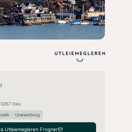
ng
 0267 Oslo
ebekk
Uranienborg
fra Utleiemegleren Frogner