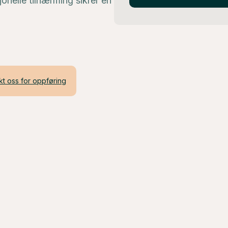
sjonelle tilnærming sikrer en
kt oss for oppføring