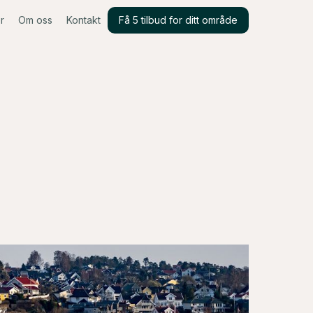
r
Om oss
Kontakt
Få 5 tilbud for ditt område