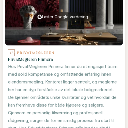
Laster Google vurdering...
PrivatMegleren Primera
Hos PrivatMegleren Primera finner du et engasjert team
med solid kompetanse og omfattende erfaring innen
eiendomsmegling. Kontoret ligger sentralt, og meglerne
her har en dyp forståelse av det lokale boligmarkedet.
De kjenner områdets unike kvaliteter og vet hvordan de
kan fremheve disse for både kjøpere og selgere.
Gjennom en personlig tilnærming og profesjonell
rådgivning, sørger de for en smidig prosess fra start til