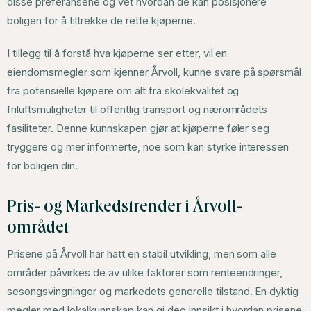
disse preferansene og vet hvordan de kan posisjonere
boligen for å tiltrekke de rette kjøperne.
I tillegg til å forstå hva kjøperne ser etter, vil en
eiendomsmegler som kjenner Årvoll, kunne svare på spørsmål
fra potensielle kjøpere om alt fra skolekvalitet og
friluftsmuligheter til offentlig transport og nærområdets
fasiliteter. Denne kunnskapen gjør at kjøperne føler seg
tryggere og mer informerte, noe som kan styrke interessen
for boligen din.
Pris- og Markedstrender i Årvoll-
området
Prisene på Årvoll har hatt en stabil utvikling, men som alle
områder påvirkes de av ulike faktorer som renteendringer,
sesongsvingninger og markedets generelle tilstand. En dyktig
megler med lokalkunnskap kan gi deg innsikt i hvordan prisene