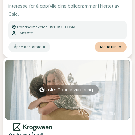
interesse for å oppfylle dine boligdrømmer i hjertet av
Oslo.
Trondheimsveien 391, 0953 Oslo
6
Ansatte
Åpne kontorprofil
Motta tilbud
Laster Google vurdering...
Krogsveen Årvoll