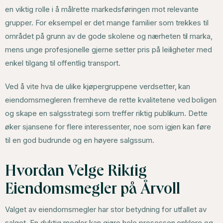
en viktig rolle i å målrette markedsføringen mot relevante
grupper. For eksempel er det mange familier som trekkes til
området på grunn av de gode skolene og nærheten til marka,
mens unge profesjonelle gjerne setter pris på leiligheter med
enkel tilgang til offentlig transport.
Ved å vite hva de ulike kjøpergruppene verdsetter, kan
eiendomsmegleren fremheve de rette kvalitetene ved boligen
og skape en salgsstrategi som treffer riktig publikum. Dette
øker sjansene for flere interessenter, noe som igjen kan føre
til en god budrunde og en høyere salgssum.
Hvordan Velge Riktig
Eiendomsmegler på Årvoll
Valget av eiendomsmegler har stor betydning for utfallet av
salget. En dyktig megler kan gjøre hele prosessen enklere og