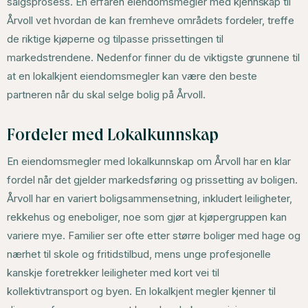
salgsprosess. En erfaren eiendomsmegler med kjennskap til
Årvoll vet hvordan de kan fremheve områdets fordeler, treffe
de riktige kjøperne og tilpasse prissettingen til
markedstrendene. Nedenfor finner du de viktigste grunnene til
at en lokalkjent eiendomsmegler kan være den beste
partneren når du skal selge bolig på Årvoll.
Fordeler med Lokalkunnskap
En eiendomsmegler med lokalkunnskap om Årvoll har en klar
fordel når det gjelder markedsføring og prissetting av boligen.
Årvoll har en variert boligsammensetning, inkludert leiligheter,
rekkehus og eneboliger, noe som gjør at kjøpergruppen kan
variere mye. Familier ser ofte etter større boliger med hage og
nærhet til skole og fritidstilbud, mens unge profesjonelle
kanskje foretrekker leiligheter med kort vei til
kollektivtransport og byen. En lokalkjent megler kjenner til