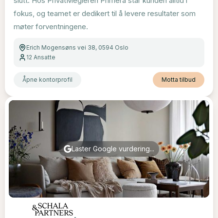
slutt. Hos PrivatMegleren Primera står kunden alltid i
fokus, og teamet er dedikert til å levere resultater som
møter forventningene.
Erich Mogensøns vei 38, 0594 Oslo
12
Ansatte
Åpne kontorprofil
Motta tilbud
Laster Google vurdering...