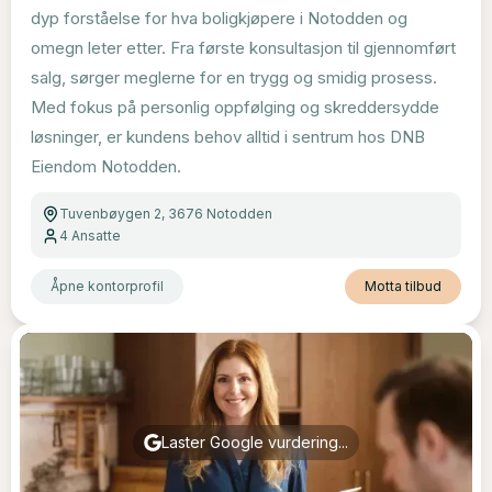
dyp forståelse for hva boligkjøpere i Notodden og
omegn leter etter. Fra første konsultasjon til gjennomført
salg, sørger meglerne for en trygg og smidig prosess.
Med fokus på personlig oppfølging og skreddersydde
løsninger, er kundens behov alltid i sentrum hos DNB
Eiendom Notodden.
Tuvenbøygen 2, 3676 Notodden
4
Ansatte
Åpne kontorprofil
Motta tilbud
Laster Google vurdering...