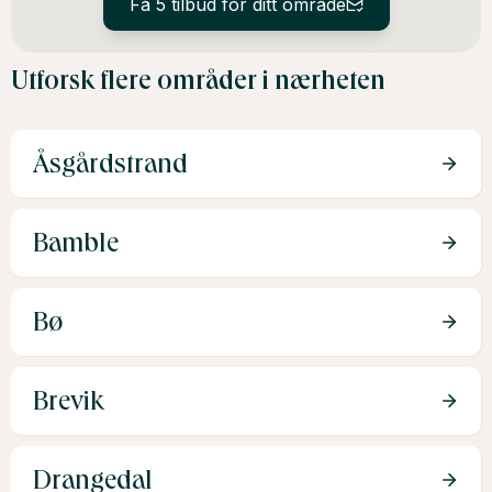
Få 5 tilbud for ditt område
Utforsk flere områder i nærheten
Åsgårdstrand
Bamble
Bø
Brevik
Drangedal