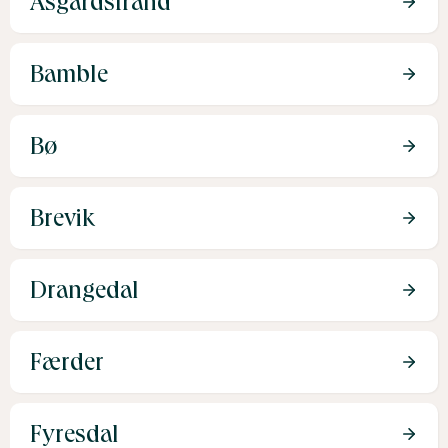
Åsgårdstrand
Bamble
Bø
Brevik
Drangedal
Færder
Fyresdal