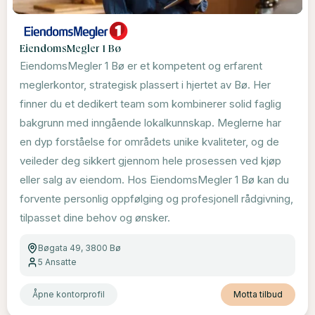
EiendomsMegler 1 Bø
EiendomsMegler 1 Bø er et kompetent og erfarent
meglerkontor, strategisk plassert i hjertet av Bø. Her
finner du et dedikert team som kombinerer solid faglig
bakgrunn med inngående lokalkunnskap. Meglerne har
en dyp forståelse for områdets unike kvaliteter, og de
veileder deg sikkert gjennom hele prosessen ved kjøp
eller salg av eiendom. Hos EiendomsMegler 1 Bø kan du
forvente personlig oppfølging og profesjonell rådgivning,
tilpasset dine behov og ønsker.
Bøgata 49, 3800 Bø
5
Ansatte
Åpne kontorprofil
Motta tilbud