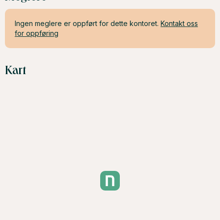
Ingen meglere er oppført for dette kontoret.
Kontakt oss
for oppføring
Kart