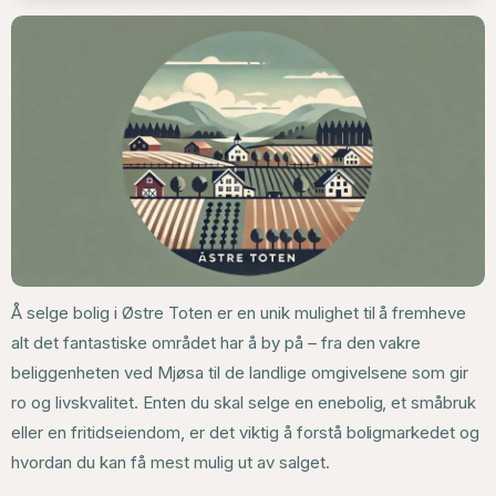
Å selge bolig i Østre Toten er en unik mulighet til å fremheve
alt det fantastiske området har å by på – fra den vakre
beliggenheten ved Mjøsa til de landlige omgivelsene som gir
ro og livskvalitet. Enten du skal selge en enebolig, et småbruk
eller en fritidseiendom, er det viktig å forstå boligmarkedet og
hvordan du kan få mest mulig ut av salget.