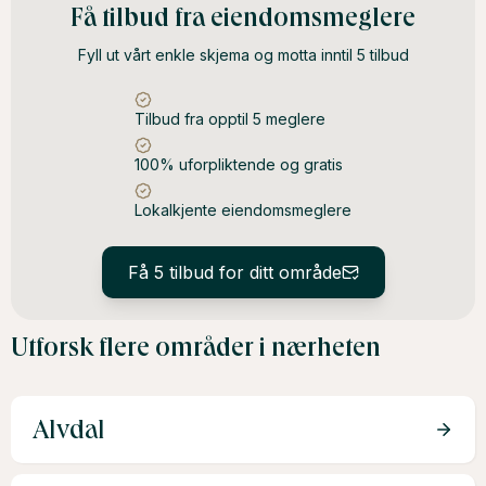
En lokalkjent megler kan bruke sin innsikt i markedet til å
Få tilbud fra eiendomsmeglere
tiltrekke de rette kjøperne og sikre et raskt og lønnsomt
Fyll ut vårt enkle skjema og motta inntil 5 tilbud
salg.
Tilbud fra opptil 5 meglere
100% uforpliktende og gratis
Lokalkjente eiendomsmeglere
Få 5 tilbud for ditt område
Utforsk flere områder i nærheten
Alvdal