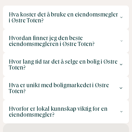
Hva koster det å bruke en eiendomsmegler
i Østre Toten?
Hvordan finner jeg den beste
Gjennomsnittlige meglersatser ligger på 1-3 % av
eiendomsmegleren i Østre Toten?
salgsprisen, pluss faste gebyrer for tilleggstjenester.
Hvor lang tid tar det å selge en bolig i Østre
Sammenlign tilbud fra flere meglere, les
Toten?
kundeanmeldelser, og velg en megler med erfaring fra
det lokale markedet.
Hva er unikt med boligmarkedet i Østre
Salgstiden avhenger av eiendomstype og sesong, men
Toten?
vår og sommer er ofte de mest aktive periodene.
Hvorfor er lokal kunnskap viktig for en
Boligmarkedet preges av etterspørsel etter eneboliger,
eiendomsmegler?
småbruk og fritidseiendommer, med fokus på nærhet til
natur og Mjøsa.