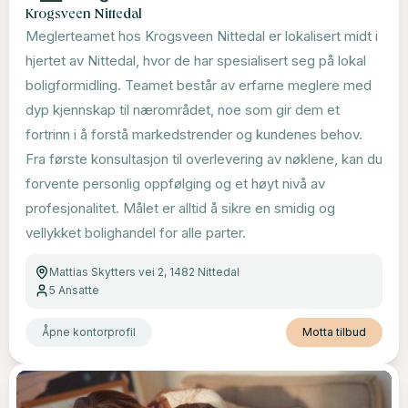
Krogsveen Nittedal
Meglerteamet hos Krogsveen Nittedal er lokalisert midt i
hjertet av Nittedal, hvor de har spesialisert seg på lokal
boligformidling. Teamet består av erfarne meglere med
dyp kjennskap til nærområdet, noe som gir dem et
fortrinn i å forstå markedstrender og kundenes behov.
Fra første konsultasjon til overlevering av nøklene, kan du
forvente personlig oppfølging og et høyt nivå av
profesjonalitet. Målet er alltid å sikre en smidig og
vellykket bolighandel for alle parter.
Mattias Skytters vei 2, 1482 Nittedal
5
Ansatte
Åpne kontorprofil
Motta tilbud