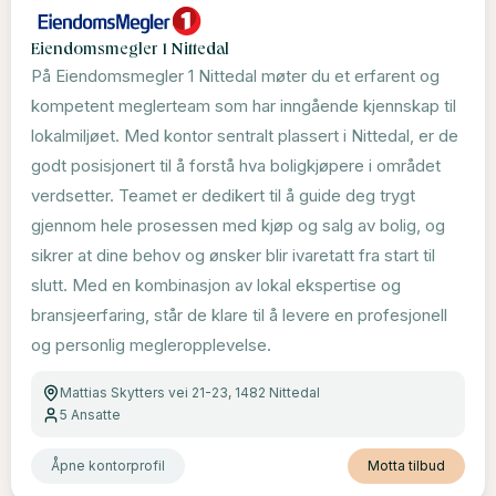
Eiendomsmegler 1 Nittedal
På Eiendomsmegler 1 Nittedal møter du et erfarent og
kompetent meglerteam som har inngående kjennskap til
lokalmiljøet. Med kontor sentralt plassert i Nittedal, er de
godt posisjonert til å forstå hva boligkjøpere i området
verdsetter. Teamet er dedikert til å guide deg trygt
gjennom hele prosessen med kjøp og salg av bolig, og
sikrer at dine behov og ønsker blir ivaretatt fra start til
slutt. Med en kombinasjon av lokal ekspertise og
bransjeerfaring, står de klare til å levere en profesjonell
og personlig megleropplevelse.
Mattias Skytters vei 21-23, 1482 Nittedal
5
Ansatte
Åpne kontorprofil
Motta tilbud