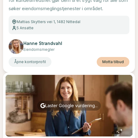
for kundetilfredshet gjør dem til et trygt valg for alle som
søker eiendomsmeglingstjenester i området.
Mattias Skytters vei 1, 1482 Nittedal
5
Ansatte
Hanne Strandvahl
Eiendomsmegler
Åpne kontorprofil
Motta tilbud
Laster Google vurdering...