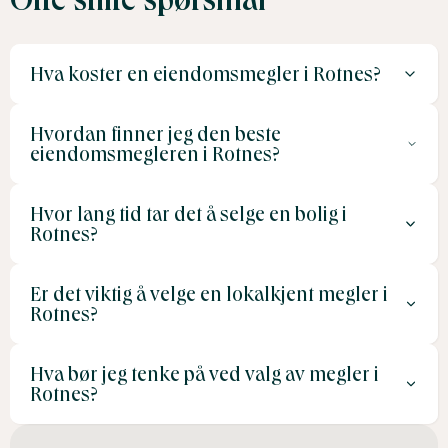
Hva koster en eiendomsmegler i Rotnes?
Hvordan finner jeg den beste
Provisjonen varierer vanligvis mellom 1–3 % av
eiendomsmegleren i Rotnes?
salgssummen, pluss tilleggskostnader.
Hvor lang tid tar det å selge en bolig i
Se etter meglere med lokalkunnskap, gode referanser
Rotnes?
og positive kundeanmeldelser.
Er det viktig å velge en lokalkjent megler i
Attraktive boliger selges ofte raskt, spesielt i
Rotnes?
høysesong.
Hva bør jeg tenke på ved valg av megler i
Ja, en lokalkjent megler kjenner markedet og kan
Rotnes?
tiltrekke de rette kjøperne.