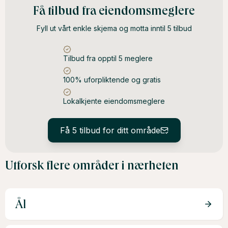
Vurder meglers erfaring, lokalkunnskap og
Få tilbud fra eiendomsmeglere
markedsføringsstrategier for å finne den rette for ditt
Fyll ut vårt enkle skjema og motta inntil 5 tilbud
boligsalg.
Tilbud fra opptil 5 meglere
100% uforpliktende og gratis
Lokalkjente eiendomsmeglere
Få 5 tilbud for ditt område
Utforsk flere områder i nærheten
Ål