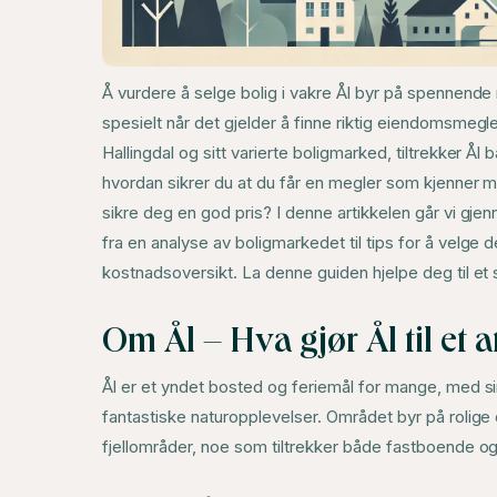
Å vurdere å selge bolig i vakre Ål byr på spennende
spesielt når det gjelder å finne riktig eiendomsmegle
Hallingdal og sitt varierte boligmarked, tiltrekker 
hvordan sikrer du at du får en megler som kjenner m
sikre deg en god pris? I denne artikkelen går vi gjenn
fra en analyse av boligmarkedet til tips for å vel
kostnadsoversikt. La denne guiden hjelpe deg til et 
Om Ål – Hva gjør Ål til et a
Ål er et yndet bosted og feriemål for mange, med sin
fantastiske naturopplevelser. Området byr på rolige 
fjellområder, noe som tiltrekker både fastboende og