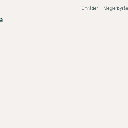
Områder
Meglerbyråe
Ål