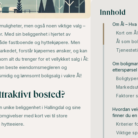
Innhold
Om Ål – Hva g
 muligheter, men også noen viktige valg –
Kort om Ål
r. Med sin beliggenhet i hjertet av
Ål som bo
Ål både fastboende og hyttekjøpere. Men
Tjenesteti
arkedet, forstår kjøpernes ønsker, og kan
om alt du trenger for et vellykket salg i Ål:
Om boligmark
ge den beste eiendomsmegleren og
etterspørsel
smidig og lønnsomt boligsalg i vakre Ål!
Boligtyper
Markedsut
ttraktivt bosted?
Faktorer 
 unike beliggenhet i Hallingdal og sine
Hvordan velg
omgivelser med kort vei til store
finner du en 
 hytteeiere.
Kriterier
Viktige s