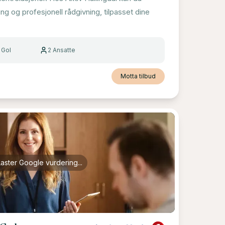
ng og profesjonell rådgivning, tilpasset dine
 Gol
2
Ansatte
Motta tilbud
Laster Google vurdering...