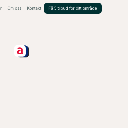
r
Om oss
Kontakt
Få 5 tilbud for ditt område