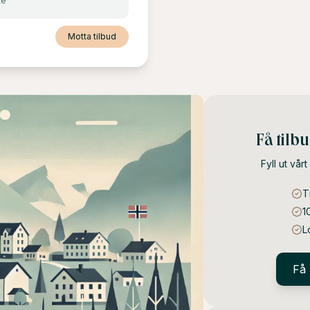
te
Motta tilbud
Få tilb
Fyll ut vår
T
1
L
Få 