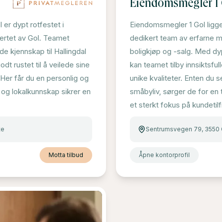
Eiendomsmegler 1
er dypt rotfestet i
Eiendomsmegler 1 Gol ligger 
jertet av Gol. Teamet
dedikert team av erfarne meg
e kjennskap til Hallingdal
boligkjøp og -salg. Med dy
dt rustet til å veilede sine
kan teamet tilby innsiktsfu
Her får du en personlig og
unike kvaliteter. Enten du se
og lokalkunnskap sikrer en
småbyliv, sørger de for en t
et sterkt fokus på kundetil
te
Sentrumsvegen 79, 3550 
Motta tilbud
Åpne kontorprofil