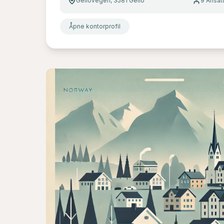
Geilovegen, 3581 Geilo
9
Ansat
Åpne kontorprofil