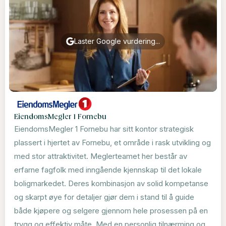
Laster Google vurdering...
EiendomsMegler 1 Fornebu
EiendomsMegler 1 Fornebu har sitt kontor strategisk
plassert i hjertet av Fornebu, et område i rask utvikling og
med stor attraktivitet. Meglerteamet her består av
erfarne fagfolk med inngående kjennskap til det lokale
boligmarkedet. Deres kombinasjon av solid kompetanse
og skarpt øye for detaljer gjør dem i stand til å guide
både kjøpere og selgere gjennom hele prosessen på en
trygg og effektiv måte. Med en personlig tilnærming og