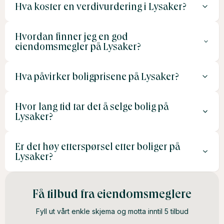
Hva koster en verdivurdering i Lysaker?
Hvordan finner jeg en god
De fleste meglere tilbyr gratis verdivurdering som en del
eiendomsmegler på Lysaker?
av en innledende samtale.
Hva påvirker boligprisene på Lysaker?
Se etter meglere med erfaring fra Lysaker, positive
kundeanmeldelser og dokumenterte resultater i
Hvor lang tid tar det å selge bolig på
området.
Faktorer som boligens beliggenhet, størrelse, tilstand og
Lysaker?
nærheten til sjøen og kollektivtilbud påvirker boligprisene
på Lysaker.
Er det høy etterspørsel etter boliger på
Salgstiden kan variere, men boliger på Lysaker har ofte
Lysaker?
kort salgstid grunnet den høye etterspørselen etter
boliger i området.
Ja, Lysaker er populært blant familier og profesjonelle
Få tilbud fra eiendomsmeglere
som ønsker et eksklusivt og sentralt område nært Oslo.
Fyll ut vårt enkle skjema og motta inntil 5 tilbud