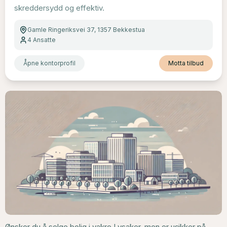
skreddersydd og effektiv.
Gamle Ringeriksvei 37, 1357 Bekkestua
4
Ansatte
Åpne kontorprofil
Motta tilbud
Ønsker du å selge bolig i vakre Lysaker, men er usikker på