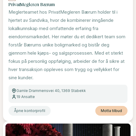
PrivatMegleren Bærum
Meglerteamet hos PrivatMegleren Bærum holder til i
hjertet av Sandvika, hvor de kombinerer inngående
lokalkunnskap med omfattende erfaring fra
eiendomsmarkedet. Her møter du et dedikert team som
forstår Bærums unike boligmarked og bistår deg
gjennom hele kjøps- og salgsprosessen. Med et sterkt
fokus på personlig oppfølging, arbeider de for å sikre at
hver transaksjon oppleves som trygg og vellykket for
sine kunder.
Gamle Drammensvei 40, 1369 Stabekk
19
Ansatte
Åpne kontorprofil
Motta tilbud