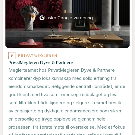
Laster Google vurdering...
PrivatMegleren Dyve & Partnere
Meglerteamet hos PrivatMegleren Dyve & Partnere
kombinerer dyp lokalkunnskap med solid erfaring fra
eiendomsmarkedet. Beliggende sentralt i området, er de
godt kjent med hva som rører seg i nabolaget og hva
som tiltrekker både kjøpere og selgere. Teamet består
av engasjerte og dyktige eiendomsmeglere som sikrer
en personlig og trygg opplevelse gjennom hele
prosessen, fra første møte til overtakelse. Med et fokus