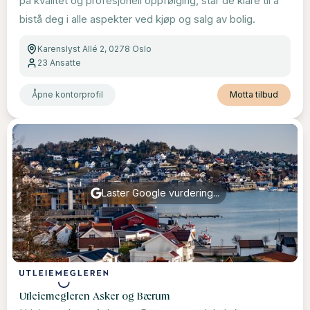
på kvalitet og profesjonell oppfølging, står de klare til å
bistå deg i alle aspekter ved kjøp og salg av bolig.
Karenslyst Allé 2, 0278 Oslo
23
Ansatte
Åpne kontorprofil
Motta tilbud
Laster Google vurdering...
Utleiemegleren Asker og Bærum