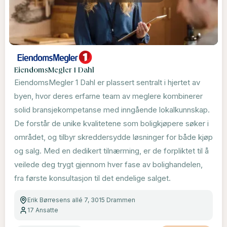
EiendomsMegler 1 Dahl
EiendomsMegler 1 Dahl er plassert sentralt i hjertet av
byen, hvor deres erfarne team av meglere kombinerer
solid bransjekompetanse med inngående lokalkunnskap.
De forstår de unike kvalitetene som boligkjøpere søker i
området, og tilbyr skreddersydde løsninger for både kjøp
og salg. Med en dedikert tilnærming, er de forpliktet til å
veilede deg trygt gjennom hver fase av bolighandelen,
fra første konsultasjon til det endelige salget.
Erik Børresens allé 7, 3015 Drammen
17
Ansatte