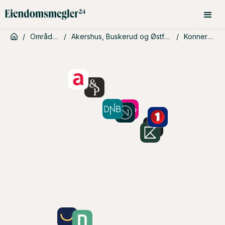
/
Områder
/
Akershus, Buskerud og Østfold
/
Konnerud