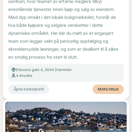
sentrum, hvor teamet av erfarne meglere tilbyr
enestående tjenester innen kjøp og salg av eiendom.
Med dyp innsikt i det lokale boligmarkedet, forstår de
hva både kjøpere og selgere verdsetter i dette
dynamiske området. Her blir du møtt av et engasjert
team som legger vekt på personlig oppfølging og
skreddersydde løsninger, og som er dedikert til å sikre
en smidig prosess fra start til slutt.
Eliesons gate 4, 3044 Drammen
4
Ansatte
Åpne kontorprofil
Motta tilbud
Laster Google vurdering...