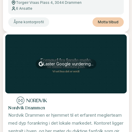
Torgeir Vraas Plass 4, 3044 Drammen
6
Ansatte
Åpne kontorprofil
Motta tilbud
Laster Google vurdering...
Nordvik Drammen
Nordvik Drammen er hjemmet til et erfarent meglerteam
med dyp forankring i det lokale markedet. Kontoret ligger
sentralt i byen, og her møter du dyktige fagfolk som gir