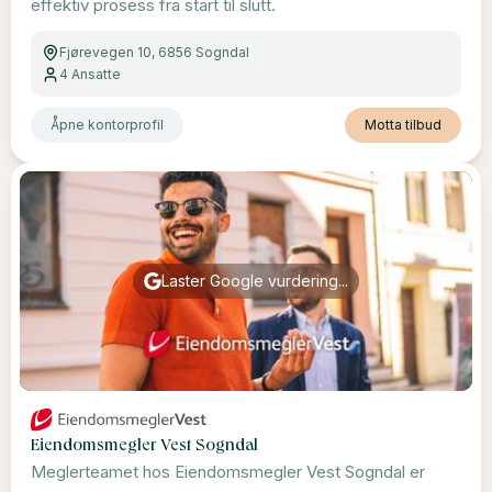
effektiv prosess fra start til slutt.
Fjørevegen 10, 6856 Sogndal
4
Ansatte
Åpne kontorprofil
Motta tilbud
Laster Google vurdering...
Eiendomsmegler Vest Sogndal
Meglerteamet hos Eiendomsmegler Vest Sogndal er