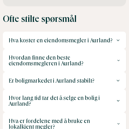
Ofte stilte spørsmål
Hva koster en eiendomsmegler i Aurland?
Hvordan finne den beste
En eiendomsmegler i Aurland tar ofte mellom 1 og 3,5 %
eiendomsmegleren i Aurland?
av salgssummen i provisjon, avhengig av avtalen. I tillegg
kan det komme kostnader for markedsføring og styling.
Er boligmarkedet i Aurland stabilt?
Sammenlign tilbud fra flere meglere, og vurder deres
erfaring, lokalkunnskap og kundetilbakemeldinger.
Hvor lang tid tar det å selge en bolig i
Ja, boligmarkedet i Aurland er relativt stabilt, med en
Aurland?
økende interesse for fritidsboliger og småbruk på grunn
av områdets popularitet.
Hva er fordelene med å bruke en
Salgstiden varierer avhengig av sesong, prisnivå og
lokalkjent megler?