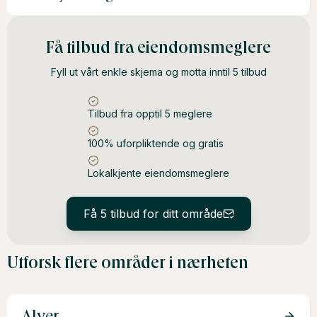
etterspørsel. Boliger med attraktiv beliggenhet selges
ofte raskere.
En lokalkjent megler har inngående kjennskap til
Få tilbud fra eiendomsmeglere
markedet, et bredt nettverk og evnen til å tilpasse
Fyll ut vårt enkle skjema og motta inntil 5 tilbud
markedsføringen for å tiltrekke de rette kjøperne.
Tilbud fra opptil 5 meglere
100% uforpliktende og gratis
Lokalkjente eiendomsmeglere
Få 5 tilbud for ditt område
Utforsk flere områder i nærheten
Alver