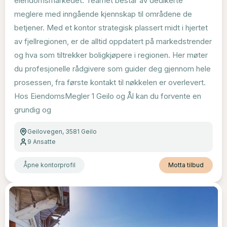
eiendomsmarkedet. Teamet består av dedikerte
meglere med inngående kjennskap til områdene de
betjener. Med et kontor strategisk plassert midt i hjertet
av fjellregionen, er de alltid oppdatert på markedstrender
og hva som tiltrekker boligkjøpere i regionen. Her møter
du profesjonelle rådgivere som guider deg gjennom hele
prosessen, fra første kontakt til nøkkelen er overlevert.
Hos EiendomsMegler 1 Geilo og Ål kan du forvente en
grundig og
Geilovegen, 3581 Geilo
9
Ansatte
Åpne kontorprofil
Motta tilbud