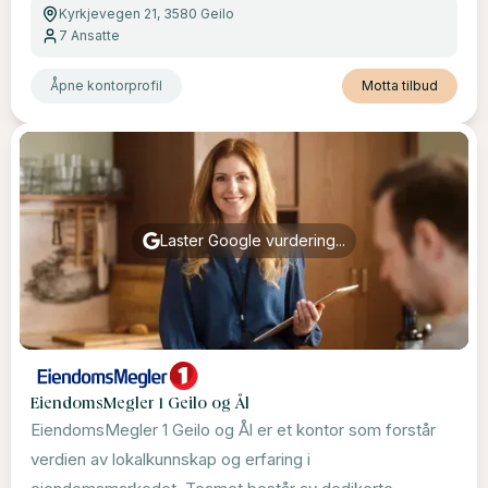
Kyrkjevegen 21, 3580 Geilo
7
Ansatte
Åpne kontorprofil
Motta tilbud
Laster Google vurdering...
EiendomsMegler 1 Geilo og Ål
EiendomsMegler 1 Geilo og Ål er et kontor som forstår
verdien av lokalkunnskap og erfaring i