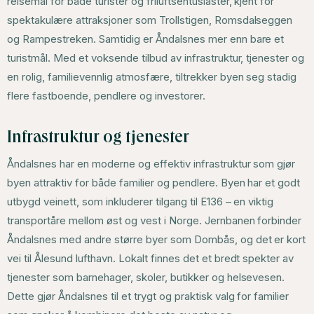
reisemål for både turister og friluftsentusiaster, kjent for
spektakulære attraksjoner som Trollstigen, Romsdalseggen
og Rampestreken. Samtidig er Åndalsnes mer enn bare et
turistmål. Med et voksende tilbud av infrastruktur, tjenester og
en rolig, familievennlig atmosfære, tiltrekker byen seg stadig
flere fastboende, pendlere og investorer.
Infrastruktur og tjenester
Åndalsnes har en moderne og effektiv infrastruktur som gjør
byen attraktiv for både familier og pendlere. Byen har et godt
utbygd veinett, som inkluderer tilgang til E136 – en viktig
transportåre mellom øst og vest i Norge. Jernbanen forbinder
Åndalsnes med andre større byer som Dombås, og det er kort
vei til Ålesund lufthavn. Lokalt finnes det et bredt spekter av
tjenester som barnehager, skoler, butikker og helsevesen.
Dette gjør Åndalsnes til et trygt og praktisk valg for familier