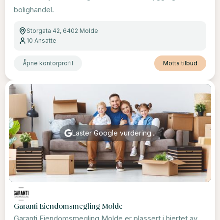
bolighandel.
Storgata 42, 6402 Molde
10
Ansatte
Åpne kontorprofil
Motta tilbud
Laster Google vurdering...
Garanti Eiendomsmegling Molde
Garanti Eiendomsmegling Molde er plassert i hjertet av