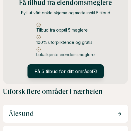
Få tilbud fra eiendomsmeglere
fritidsboliger, mens helårsboliger har jevn etterspørsel
Fyll ut vårt enkle skjema og motta inntil 5 tilbud
gjennom året. Markedet kan også påvirkes av
turisttrafikk og skolestart.
Tilbud fra opptil 5 meglere
100% uforpliktende og gratis
Lokalkjente eiendomsmeglere
Få 5 tilbud for ditt område
Utforsk flere områder i nærheten
Ålesund