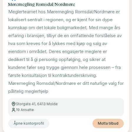
Møremegling Romsdal/Nordmøre
Meglerteamet hos Møremegling Romsdal/Nordmøre er
lokalisert sentralt i regionen, og er kjent for sin dype
kunnskap om det lokale boligmarkedet. Med mange års
erfaring i bransjen, tilbyr de en omfattende forståelse av
hva som kreves for å lykkes med kjøp og salg av
eiendom i området. Deres engasjerte meglere er
dedikert til å gi personlig oppfølging, og sikrer at
kundene føler seg trygge gjennom hele prosessen – fra
første konsultasjon til kontraktunderskriving.
Møremegling Romsdal/Nordmøre er ditt naturlige valg for
pålitelig meglerhjelp
Storgata 41, 6413 Molde
19
Ansatte
Åpne kontorprofil
Motta tilbud