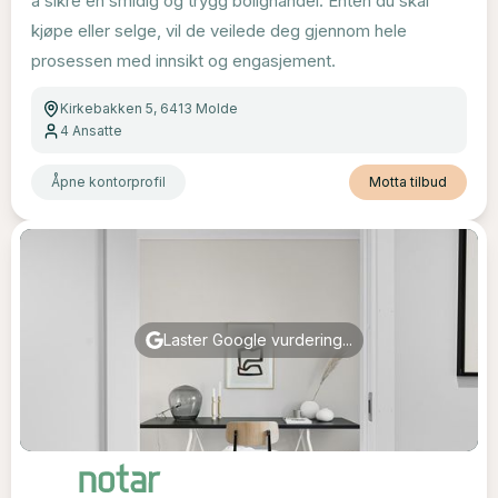
å sikre en smidig og trygg bolighandel. Enten du skal
kjøpe eller selge, vil de veilede deg gjennom hele
prosessen med innsikt og engasjement.
Kirkebakken 5, 6413 Molde
4
Ansatte
Åpne kontorprofil
Motta tilbud
Laster Google vurdering...