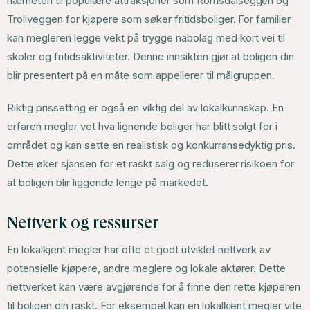
nærheten til populære attraksjoner som Romsdalseggen og
Trollveggen for kjøpere som søker fritidsboliger. For familier
kan megleren legge vekt på trygge nabolag med kort vei til
skoler og fritidsaktiviteter. Denne innsikten gjør at boligen din
blir presentert på en måte som appellerer til målgruppen.
Riktig prissetting er også en viktig del av lokalkunnskap. En
erfaren megler vet hva lignende boliger har blitt solgt for i
området og kan sette en realistisk og konkurransedyktig pris.
Dette øker sjansen for et raskt salg og reduserer risikoen for
at boligen blir liggende lenge på markedet.
Nettverk og ressurser
En lokalkjent megler har ofte et godt utviklet nettverk av
potensielle kjøpere, andre meglere og lokale aktører. Dette
nettverket kan være avgjørende for å finne den rette kjøperen
til boligen din raskt. For eksempel kan en lokalkjent megler vite