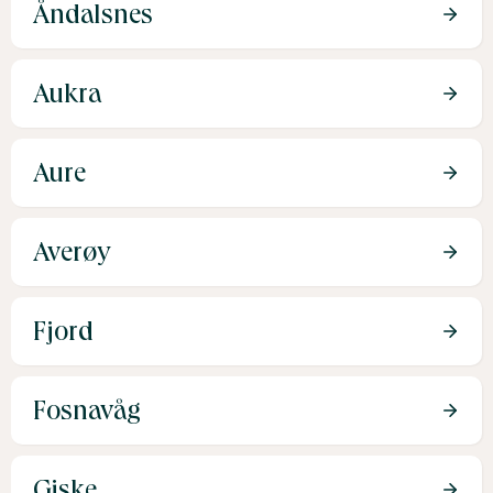
Åndalsnes
Aukra
Aure
Averøy
Fjord
Fosnavåg
Giske