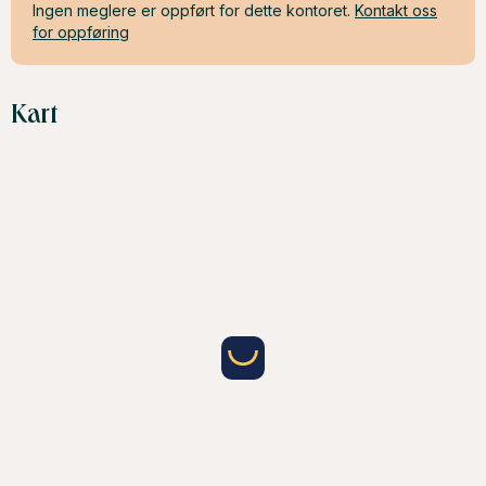
Ingen meglere er oppført for dette kontoret.
Kontakt oss
for oppføring
Kart