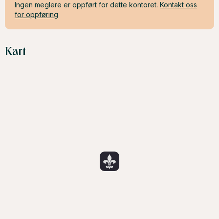
Ingen meglere er oppført for dette kontoret.
Kontakt oss
for oppføring
Kart