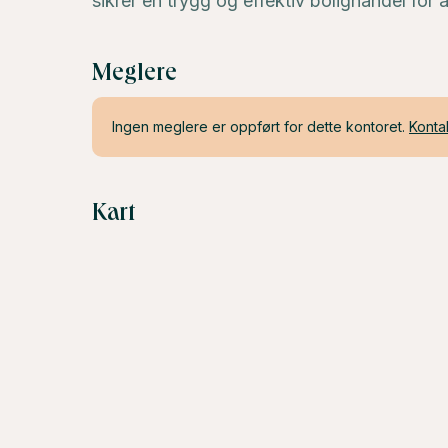
sikrer en trygg og effektiv bolighandel for al
Meglere
Ingen meglere er oppført for dette kontoret.
Konta
Kart