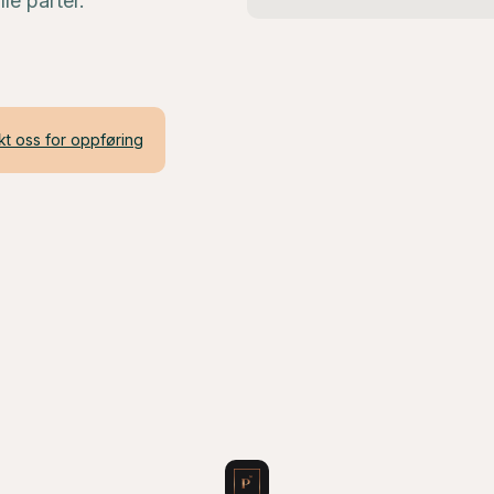
le parter.
kt oss for oppføring