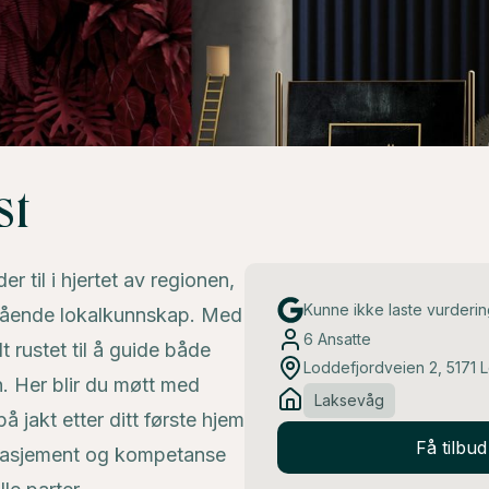
st
 til i hjertet av regionen,
Kunne ikke laste vurderi
ngående lokalkunnskap. Med
6
Ansatte
 rustet til å guide både
Loddefjordveien 2, 5171 
. Her blir du møtt med
Laksevåg
å jakt etter ditt første hjem
Få tilbu
ngasjement og kompetanse