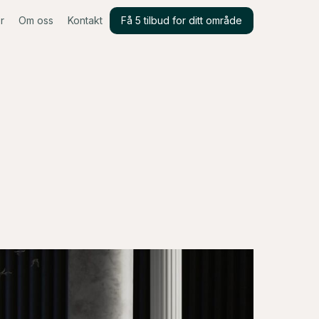
r
Om oss
Kontakt
Få 5 tilbud for ditt område