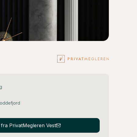
ng
Loddefjord
d fra PrivatMegleren Vest