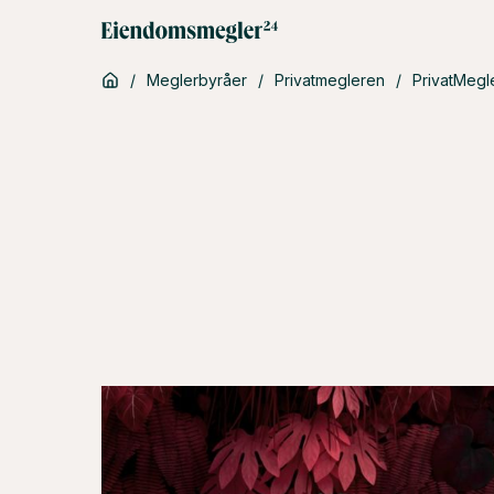
/
Meglerbyråer
/
Privatmegleren
/
PrivatMegl