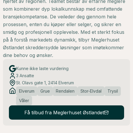
hjertet av regionen. Teamet består av erfarne meglere
som kombinerer dyp lokalkunnskap med omfattende
bransjekompetanse. De veileder deg gjennom hele
prosessen, enten du kjøper eller selger, og sikrer en
smidig og profesjonell opplevelse. Med et sterkt fokus
på å forstå markedets dynamikk, tilbyr Meglerhuset
Østlandet skreddersydde løsninger som imøtekommer
dine behov og ønsker.
Kunne ikke laste vurdering
3
Ansatte
St. Olavs gate 1, 2414 Elverum
Elverum
Grue
Rendalen
Stor-Elvdal
Trysil
Våler
Få tilbud fra Meglerhuset Østlandet