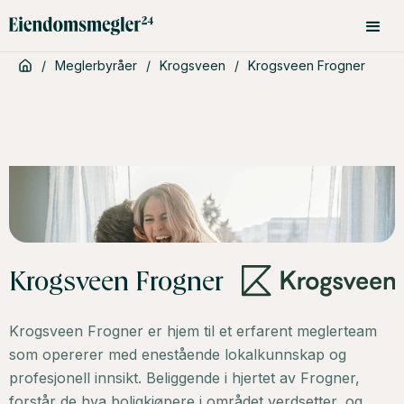
/
Meglerbyråer
/
Krogsveen
/
Krogsveen Frogner
Krogsveen Frogner
Krogsveen Frogner er hjem til et erfarent meglerteam
som opererer med enestående lokalkunnskap og
profesjonell innsikt. Beliggende i hjertet av Frogner,
forstår de hva boligkjøpere i området verdsetter, og