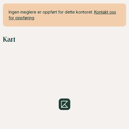
Ingen meglere er oppført for dette kontoret.
Kontakt oss
for oppføring
Kart