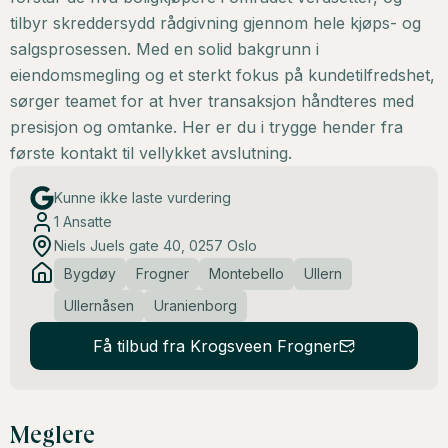
tilbyr skreddersydd rådgivning gjennom hele kjøps- og
salgsprosessen. Med en solid bakgrunn i
eiendomsmegling og et sterkt fokus på kundetilfredshet,
sørger teamet for at hver transaksjon håndteres med
presisjon og omtanke. Her er du i trygge hender fra
første kontakt til vellykket avslutning.
Kunne ikke laste vurdering
1
Ansatte
Niels Juels gate 40, 0257 Oslo
Bygdøy
Frogner
Montebello
Ullern
Ullernåsen
Uranienborg
Få tilbud fra Krogsveen Frogner
Meglere