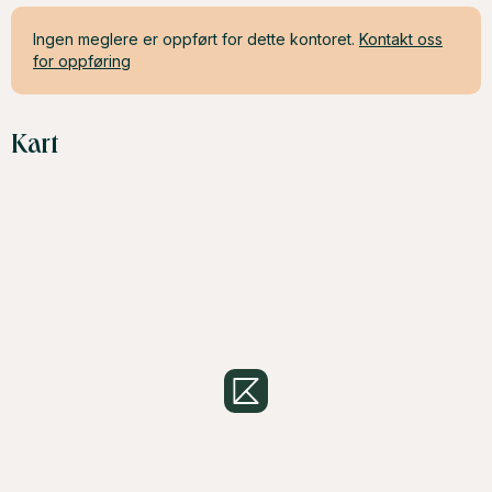
Ingen meglere er oppført for dette kontoret.
Kontakt oss
for oppføring
Kart