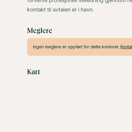
forvente profesjonell veiledning gjennom he
kontakt til avtalen er i havn.
Meglere
Ingen meglere er oppført for dette kontoret.
Konta
Kart