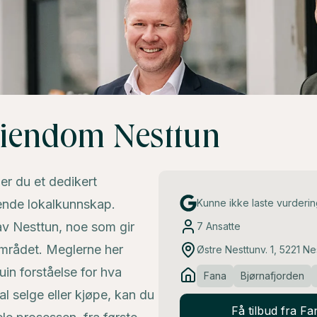
Eiendom Nesttun
r du et dedikert
ende lokalkunnskap.
Kunne ikke laste vurderi
t av Nesttun, noe som gir
7
Ansatte
området. Meglerne her
Østre Nesttunv. 1, 5221 Ne
in forståelse for hva
Fana
Bjørnafjorden
al selge eller kjøpe, kan du
Få tilbud fra 