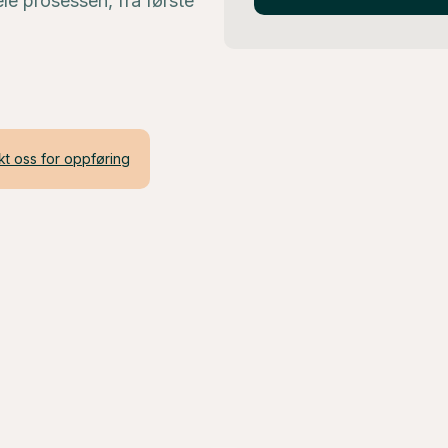
le prosessen, fra første
kt oss for oppføring