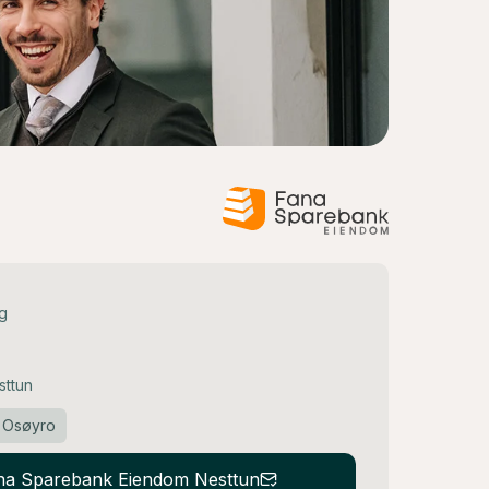
ng
sttun
Osøyro
Fana Sparebank Eiendom Nesttun