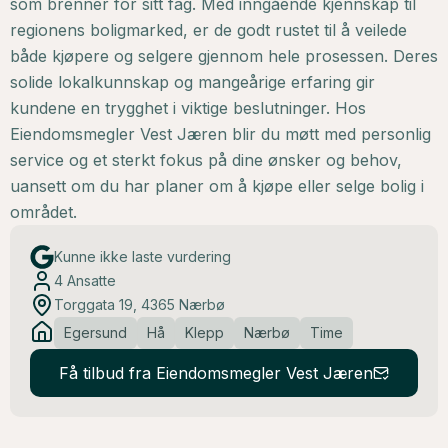
som brenner for sitt fag. Med inngående kjennskap til
regionens boligmarked, er de godt rustet til å veilede
både kjøpere og selgere gjennom hele prosessen. Deres
solide lokalkunnskap og mangeårige erfaring gir
kundene en trygghet i viktige beslutninger. Hos
Eiendomsmegler Vest Jæren blir du møtt med personlig
service og et sterkt fokus på dine ønsker og behov,
uansett om du har planer om å kjøpe eller selge bolig i
området.
Kunne ikke laste vurdering
4
Ansatte
Torggata 19, 4365 Nærbø
Egersund
Hå
Klepp
Nærbø
Time
Få tilbud fra Eiendomsmegler Vest Jæren