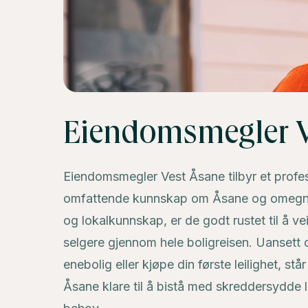
Eiendomsmegler V
Eiendomsmegler Vest Åsane tilbyr et prof
omfattende kunnskap om Åsane og omegn. 
og lokalkunnskap, er de godt rustet til å v
selgere gjennom hele boligreisen. Uansett 
enebolig eller kjøpe din første leilighet, s
Åsane klare til å bistå med skreddersydde l