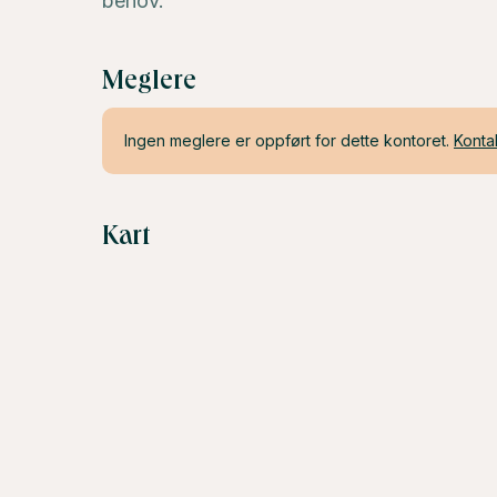
behov.
Meglere
Ingen meglere er oppført for dette kontoret.
Konta
Kart