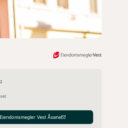
ng
lset
a Eiendomsmegler Vest Åsane