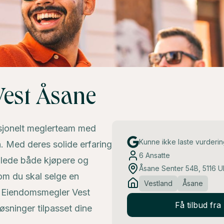
est Åsane
esjonelt meglerteam med
Kunne ikke laste vurderi
Med deres solide erfaring
6
Ansatte
eilede både kjøpere og
Åsane Senter 54B, 5116 U
om du skal selge en
Vestland
Åsane
tår Eiendomsmegler Vest
Få tilbud fr
øsninger tilpasset dine