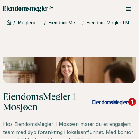
/
Meglerbyråer
/
EiendomsMegler 1
/
EiendomsMegler 1 Mosjøen
EiendomsMegler 1
Mosjøen
Hos EiendomsMegler 1 Mosjøen møter du et engasjert
team med dyp forankring i lokalsamfunnet. Med kontor