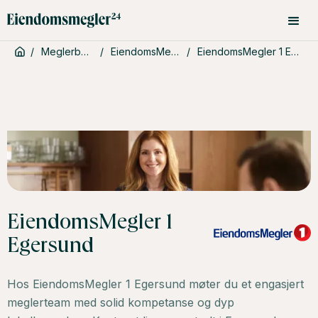
/
Meglerbyråer
/
EiendomsMegler 1
/
EiendomsMegler 1 Egersund
EiendomsMegler 1
Egersund
Hos EiendomsMegler 1 Egersund møter du et engasjert
meglerteam med solid kompetanse og dyp