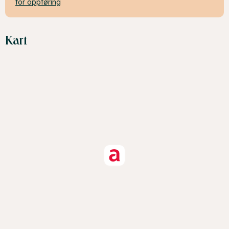
for oppføring
Kart