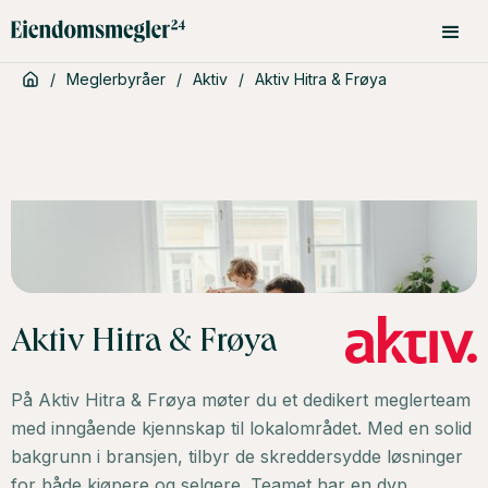
/
Meglerbyråer
/
Aktiv
/
Aktiv Hitra & Frøya
Aktiv Hitra & Frøya
På Aktiv Hitra & Frøya møter du et dedikert meglerteam
med inngående kjennskap til lokalområdet. Med en solid
bakgrunn i bransjen, tilbyr de skreddersydde løsninger
for både kjøpere og selgere. Teamet har en dyp