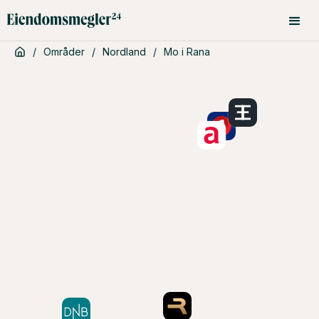
/
Områder
/
Nordland
/
Mo i Rana