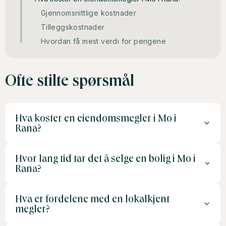
Gjennomsnittlige kostnader
Tilleggskostnader
Hvordan få mest verdi for pengene
Ofte stilte spørsmål
Hva koster en eiendomsmegler i Mo i
Rana?
Hvor lang tid tar det å selge en bolig i Mo i
Gjennomsnittlig koster en eiendomsmegler 1,5–3 % av
Rana?
salgssummen, med tillegg for markedsføring og andre
tjenester.
Hva er fordelene med en lokalkjent
Salget tar vanligvis 4–8 uker, avhengig av markedet og
megler?
boligens attraktivitet.