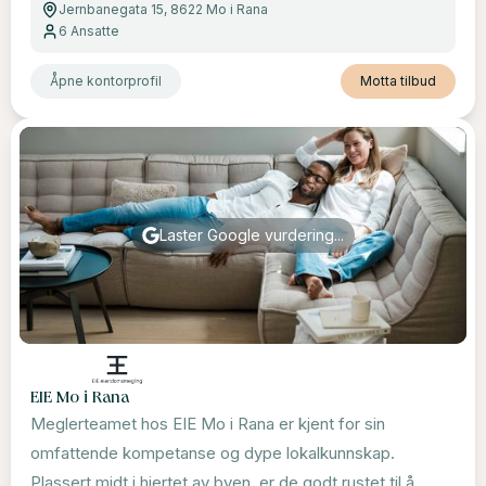
Jernbanegata 15, 8622 Mo i Rana
6
Ansatte
Åpne kontorprofil
Motta tilbud
Laster Google vurdering...
EIE Mo i Rana
Meglerteamet hos EIE Mo i Rana er kjent for sin
omfattende kompetanse og dype lokalkunnskap.
Plassert midt i hjertet av byen, er de godt rustet til å