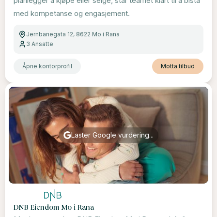
planlegger å kjøpe eller selge, står teamet klart til å bistå
med kompetanse og engasjement.
Jernbanegata 12, 8622 Mo i Rana
3
Ansatte
Åpne kontorprofil
Motta tilbud
Laster Google vurdering...
DNB Eiendom Mo i Rana