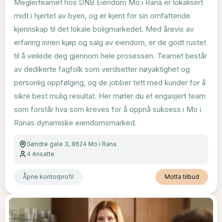
Meglerteamet hos DNB Eiendom Mo i Rana er lokalisert
midt i hjertet av byen, og er kjent for sin omfattende
kjennskap til det lokale boligmarkedet. Med årevis av
erfaring innen kjøp og salg av eiendom, er de godt rustet
til å veilede deg gjennom hele prosessen. Teamet består
av dedikerte fagfolk som verdsetter nøyaktighet og
personlig oppfølging, og de jobber tett med kunder for å
sikre best mulig resultat. Her møter du et engasjert team
som forstår hva som kreves for å oppnå suksess i Mo i
Ranas dynamiske eiendomsmarked.
Søndre gate 3, 8624 Mo i Rana
4
Ansatte
Åpne kontorprofil
Motta tilbud