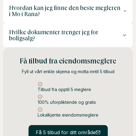
Hvordan kan jeg finne den beste megleren
En lokalkjent megler har bedre innsikt i boligmarkedet,
i Mo i Rana?
tilpasset markedsføring og et sterkt nettverk av kjøpere.
Hvilke dokumenter trenger jeg for
Innhent tilbud fra flere meglere, sammenlign kostnader
boligsalg?
og kundetilfredshet, og se etter lokalkunnskap og
erfaring.
Du trenger blant annet skjøte, takstrapport,
Få tilbud fra eiendomsmeglere
egenerklæring, energimerking og eventuell
Fyll ut vårt enkle skjema og motta inntil 5 tilbud
byggemelding.
Tilbud fra opptil 5 meglere
100% uforpliktende og gratis
Lokalkjente eiendomsmeglere
Få 5 tilbud for ditt område